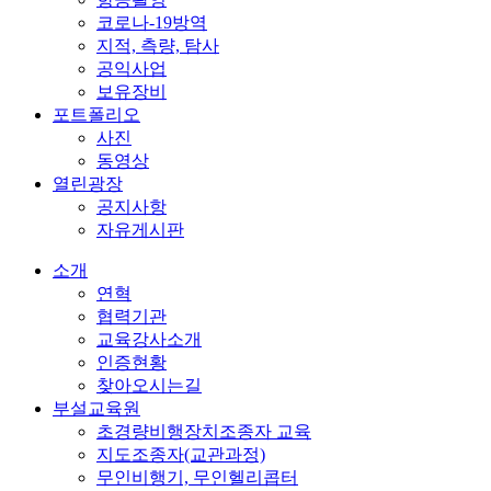
코로나-19방역
지적, 측량, 탐사
공익사업
보유장비
포트폴리오
사진
동영상
열린광장
공지사항
자유게시판
소개
연혁
협력기관
교육강사소개
인증현황
찾아오시는길
부설교육원
초경량비행장치조종자 교육
지도조종자(교관과정)
무인비행기, 무인헬리콥터