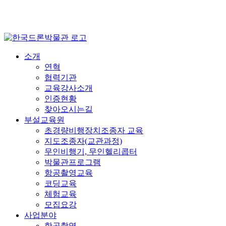
소개
연혁
협력기관
교육강사소개
인증현황
찾아오시는길
부설교육원
초경량비행장치조종자 교육
지도조종자(교관과정)
무인비행기, 무인헬리콥터
박물관프로그램
항공촬영교육
코딩교육
체험교육
모집요강
사업분야
항공촬영