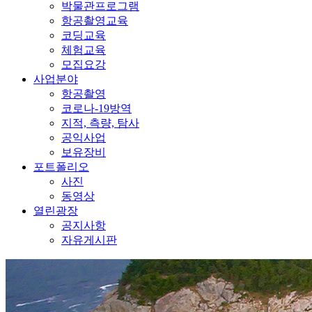
박물관프로그램
항공촬영교육
코딩교육
체험교육
모집요강
사업분야
항공촬영
코로나-19방역
지적, 측량, 탐사
공익사업
보유장비
포트폴리오
사진
동영상
열린광장
공지사항
자유게시판