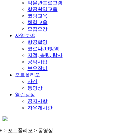
박물관프로그램
항공촬영교육
코딩교육
체험교육
모집요강
사업분야
항공촬영
코로나-19방역
지적, 측량, 탐사
공익사업
보유장비
포트폴리오
사진
동영상
열린광장
공지사항
자유게시판
E > 포트폴리오 > 동영상