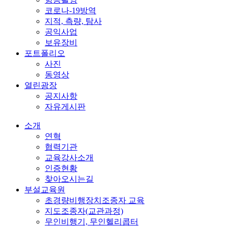
코로나-19방역
지적, 측량, 탐사
공익사업
보유장비
포트폴리오
사진
동영상
열린광장
공지사항
자유게시판
소개
연혁
협력기관
교육강사소개
인증현황
찾아오시는길
부설교육원
초경량비행장치조종자 교육
지도조종자(교관과정)
무인비행기, 무인헬리콥터