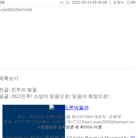
리자
시 간 : 2022-03-24 05:46:08
|
조회수 : 1198
utu.be/ZtG1OHcVch8
전글: 진주의 벚꽃
음글: 2022진주! 소망이 믿음으로! 믿음이 희망으로!
주소 : 우)52837 진주시 문산읍 옥산리 1064 대표자 : 손윤제
전화 : 070-7750-7710 팩스 : 0303-3130-7715 Email:yunje5054@hanmail.net
지방항공청 등록번호 제 부2016-70호
Copyright by 한국드론박물관.All rights Reserved.Designed by
이