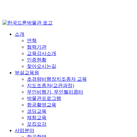
HOME
|
Contact Us
|
즐겨찾기
소개
연혁
협력기관
교육강사소개
인증현황
찾아오시는길
부설교육원
초경량비행장치조종자 교육
지도조종자(교관과정)
무인비행기, 무인헬리콥터
박물관프로그램
항공촬영교육
코딩교육
체험교육
모집요강
사업분야
항공촬영