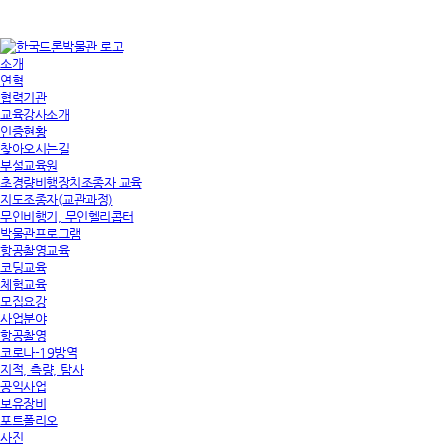
소개
연혁
협력기관
교육강사소개
인증현황
찾아오시는길
부설교육원
초경량비행장치조종자 교육
지도조종자(교관과정)
무인비행기, 무인헬리콥터
박물관프로그램
항공촬영교육
코딩교육
체험교육
모집요강
사업분야
항공촬영
코로나-19방역
지적, 측량, 탐사
공익사업
보유장비
포트폴리오
사진