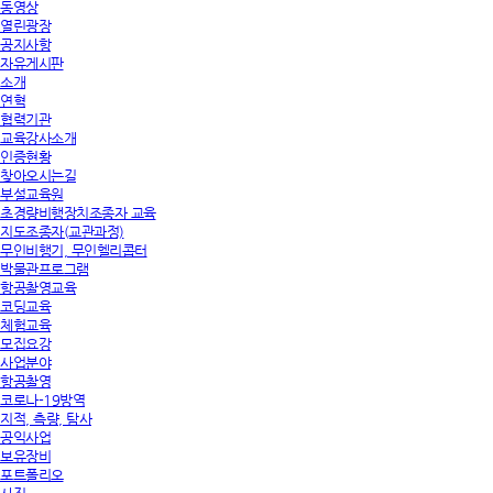
동영상
열린광장
공지사항
자유게시판
소개
연혁
협력기관
교육강사소개
인증현황
찾아오시는길
부설교육원
초경량비행장치조종자 교육
지도조종자(교관과정)
무인비행기, 무인헬리콥터
박물관프로그램
항공촬영교육
코딩교육
체험교육
모집요강
사업분야
항공촬영
코로나-19방역
지적, 측량, 탐사
공익사업
보유장비
포트폴리오