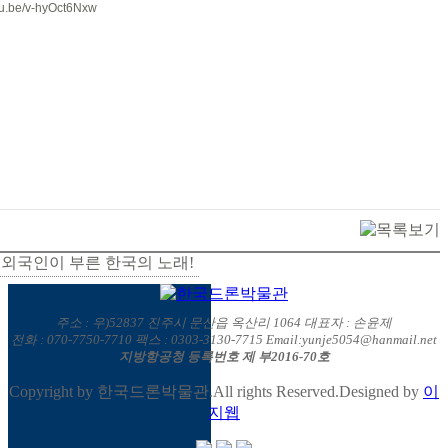
utu.be/v-hyOct6Nxw
 외국인이 부른 한국의 노래!
주소 : 우)52837 진주시 문산읍 옥산리 1064 대표자 : 손윤제
전화 : 070-7750-7710 팩스 : 0303-3130-7715 Email:yunje5054@hanmail.net
지방항공청 등록번호 제 부2016-70호
Copyright by 한국드론박물관.All rights Reserved.Designed by
이
지웹