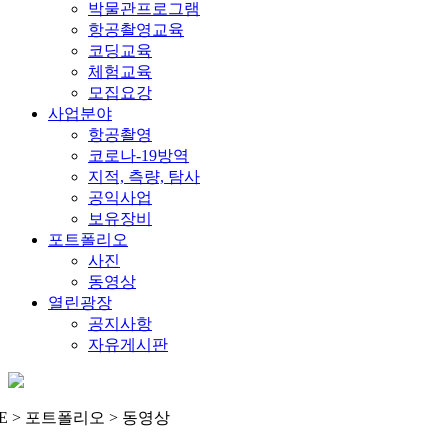
박물관프로그램
항공촬영교육
코딩교육
체험교육
모집요강
사업분야
항공촬영
코로나-19방역
지적, 측량, 탐사
공익사업
보유장비
포트폴리오
사진
동영상
열린광장
공지사항
자유게시판
E > 포트폴리오 > 동영상