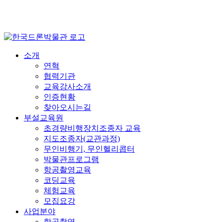
HOME
|
Contact Us
|
즐겨찾기
소개
연혁
협력기관
교육강사소개
인증현황
찾아오시는길
부설교육원
초경량비행장치조종자 교육
지도조종자(교관과정)
무인비행기, 무인헬리콥터
박물관프로그램
항공촬영교육
코딩교육
체험교육
모집요강
사업분야
항공촬영