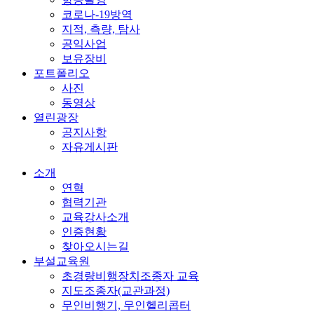
코로나-19방역
지적, 측량, 탐사
공익사업
보유장비
포트폴리오
사진
동영상
열린광장
공지사항
자유게시판
소개
연혁
협력기관
교육강사소개
인증현황
찾아오시는길
부설교육원
초경량비행장치조종자 교육
지도조종자(교관과정)
무인비행기, 무인헬리콥터