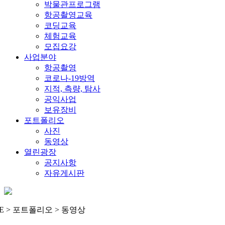
박물관프로그램
항공촬영교육
코딩교육
체험교육
모집요강
사업분야
항공촬영
코로나-19방역
지적, 측량, 탐사
공익사업
보유장비
포트폴리오
사진
동영상
열린광장
공지사항
자유게시판
E > 포트폴리오 > 동영상