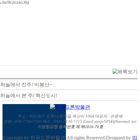
utu.be/9cziczaoJ8g
 하늘에서 진주! 비봉산~
 하늘에서 본 주! 혁신도시!
주소 : 우)52837 진주시 문산읍 옥산리 1064 대표자 : 손윤제
전화 : 070-7750-7710 팩스 : 0303-3130-7715 Email:yunje5054@hanmail.net
지방항공청 등록번호 제 부2016-70호
Copyright by 한국드론박물관.All rights Reserved.Designed by
이