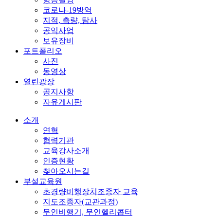
코로나-19방역
지적, 측량, 탐사
공익사업
보유장비
포트폴리오
사진
동영상
열린광장
공지사항
자유게시판
소개
연혁
협력기관
교육강사소개
인증현황
찾아오시는길
부설교육원
초경량비행장치조종자 교육
지도조종자(교관과정)
무인비행기, 무인헬리콥터