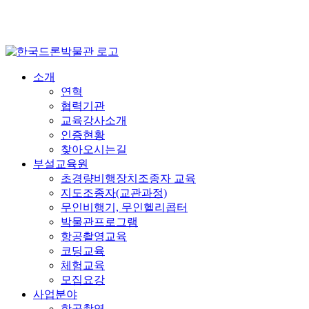
HOME
|
Contact Us
|
즐겨찾기
소개
연혁
협력기관
교육강사소개
인증현황
찾아오시는길
부설교육원
초경량비행장치조종자 교육
지도조종자(교관과정)
무인비행기, 무인헬리콥터
박물관프로그램
항공촬영교육
코딩교육
체험교육
모집요강
사업분야
항공촬영