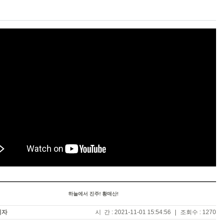
하늘에서 진주! 황매산!
리자
시 간 : 2021-11-01 15:54:56
|
조회수 : 1270