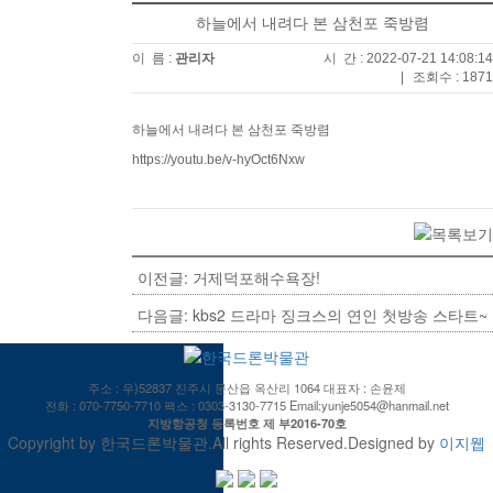
하늘에서 내려다 본 삼천포 죽방렴
이 름 :
관리자
시 간 : 2022-07-21 14:08:14
|
조회수 : 1871
하늘에서 내려다 본 삼천포 죽방렴
https://youtu.be/v-hyOct6Nxw
이전글: 거제덕포해수욕장!
다음글: kbs2 드라마 징크스의 연인 첫방송 스타트~
주소 : 우)52837 진주시 문산읍 옥산리 1064 대표자 : 손윤제
전화 : 070-7750-7710 팩스 : 0303-3130-7715 Email:yunje5054@hanmail.net
지방항공청 등록번호 제 부2016-70호
Copyright by 한국드론박물관.All rights Reserved.Designed by
이지웹